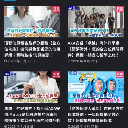
環聯信貸報告及評分服務【全方
AXA安盛「卓越」海外升學樂
位功能】如何避免影響您的信用
【築夢海外，您的全方位保障夥
評級？實時監控 信貸無憂！
伴】保證一趟安心留學之旅！
2026 年 6 月 23 日
2026 年 6 月 22 日
馬路上的守護神！為什麼AXA安
【意外保險大革新】首創全方位
盛iMotor是您最理想的汽車保
保障計劃，一年保費低至幾百
險選擇？給您最全面的保障計劃
蚊！賠償加埋傳染病保障
2025 年 7 月 8 日
2025 年 4 月 17 日