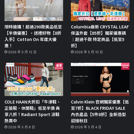
限時搶購！超過290款美品低至
Columbia最新 CRYSTAL LEAF
【半價優惠】，送禮好物【8折
保溫外套【85折】獨家優惠碼
入手】Cotton On 年度大優
｜超過千款 特定商品【低至5
惠！
折】
2026 年 5 月 12 日
2026 年 5 月 10 日
COLE HAAN大折扣「牛津鞋、
Calvin Klein 官網獨家優惠【低
正裝鞋、休閒鞋」低至半價 再
至7折】BLACK FRIDAY SALE
享八折！Radiant Sport 涼鞋
內衣產品【5件8折】全新造型
熱賣中
迎接秋日
2026 年 5 月 8 日
2026 年 5 月 4 日