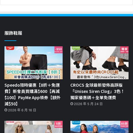
服飾鞋履
Speedo限時優惠【8折＋免運
CROCS 全球最新發佈高踭版
費】新會員買購滿$600【再減
「Unisex Siren Clog」3色！
$100】PayMe App領券【額外
獨家優惠碼＋全單免運費
減$50】
2026 年 5 月 24 日
2026 年 6 月 16 日