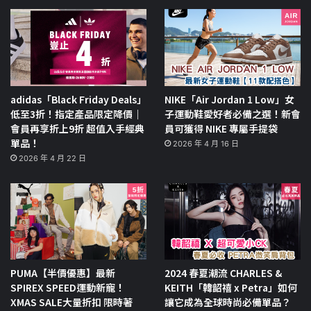
adidas「Black Friday Deals」
NIKE「Air Jordan 1 Low」女
低至3折！指定產品限定降價｜
子運動鞋愛好者必備之選！新會
會員再享折上9折 超值入手經典
員可獲得 NIKE 專屬手提袋
單品！
2026 年 4 月 16 日
2026 年 4 月 22 日
PUMA【半價優惠】最新
2024 春夏潮流 CHARLES &
SPIREX SPEED運動新寵！
KEITH「韓韶禧 x Petra」如何
XMAS SALE大量折扣 限時著
讓它成為全球時尚必備單品？