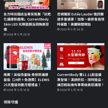
各方時尚雜誌及專家推薦「抗老
官網獨家 Estée Lauder 雅詩蘭
化護膚新選擇」CurrentBody
黛多重優惠！加推～最新會員限
Skin LED 光療面膜及頸胸美容
時著數！美麗瞬間開始
儀
2026 年 5 月 26 日
2026 年 5 月 28 日
推薦！英倫限量版 骨膠原護膚
CurrentBody 雙11.11超值優
套裝【24折＋免運費】ELEMIS
惠登場！滿額折扣、限時贈品，
25天聖誕倒數月曆禮盒！
讓您輕鬆擁有專業級美容護理！
2026 年 5 月 18 日
2026 年 5 月 16 日
保險守護