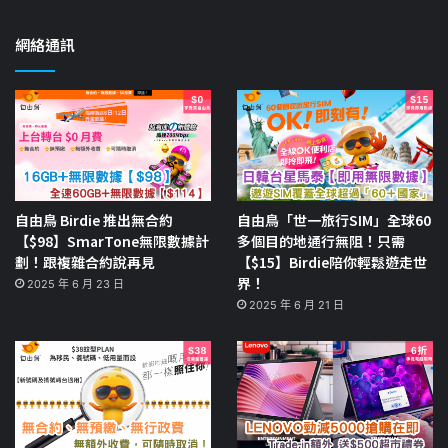
網絡通訊
自由鳥 Birdie 推出無合約
自由鳥「世一旅行SIM」全球60
【$98】SmarTone無限數據計
多個目的地通行無阻！只需
劃！跟複雜合約說再見
【$15】Birdie陪你輕鬆遊走世
界！
2025 年 6 月 23 日
2025 年 6 月 21 日