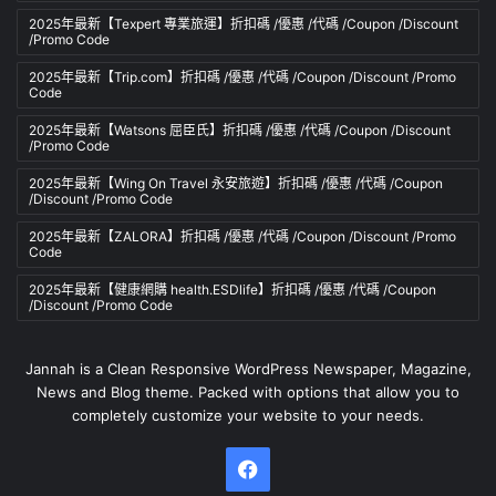
2025年最新【Texpert 專業旅運】折扣碼 /優惠 /代碼 /Coupon /Discount
/Promo Code
2025年最新【Trip.com】折扣碼 /優惠 /代碼 /Coupon /Discount /Promo
Code
2025年最新【Watsons 屈臣氏】折扣碼 /優惠 /代碼 /Coupon /Discount
/Promo Code
2025年最新【Wing On Travel 永安旅遊】折扣碼 /優惠 /代碼 /Coupon
/Discount /Promo Code
2025年最新【ZALORA】折扣碼 /優惠 /代碼 /Coupon /Discount /Promo
Code
2025年最新【健康網購 health.ESDlife】折扣碼 /優惠 /代碼 /Coupon
/Discount /Promo Code
Jannah is a Clean Responsive WordPress Newspaper, Magazine,
News and Blog theme. Packed with options that allow you to
completely customize your website to your needs.
Facebook