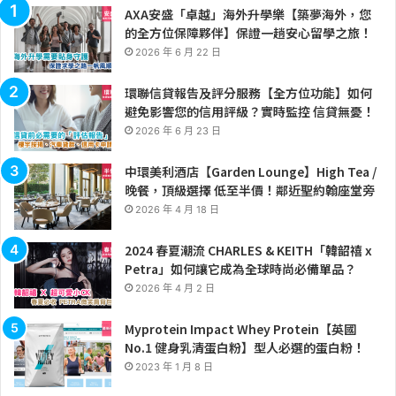
AXA安盛「卓越」海外升學樂【築夢海外，您
的全方位保障夥伴】保證一趟安心留學之旅！
2026 年 6 月 22 日
環聯信貸報告及評分服務【全方位功能】如何
避免影響您的信用評級？實時監控 信貸無憂！
2026 年 6 月 23 日
中環美利酒店【Garden Lounge】High Tea /
晚餐，頂級選擇 低至半價！鄰近聖約翰座堂旁
2026 年 4 月 18 日
2024 春夏潮流 CHARLES & KEITH「韓韶禧 x
Petra」如何讓它成為全球時尚必備單品？
2026 年 4 月 2 日
Myprotein Impact Whey Protein【英國
No.1 健身乳清蛋白粉】型人必選的蛋白粉！
2023 年 1 月 8 日