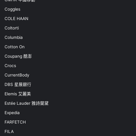
Coggles
COLE HAAN
Coltorti
Columbia
Cotton On
Coupang 酷澎
Crocs
CurrentBody
DBS 星展銀行
Elemis 艾麗美
Estée Lauder 雅詩蘭黛
Expedia
FARFETCH
FILA