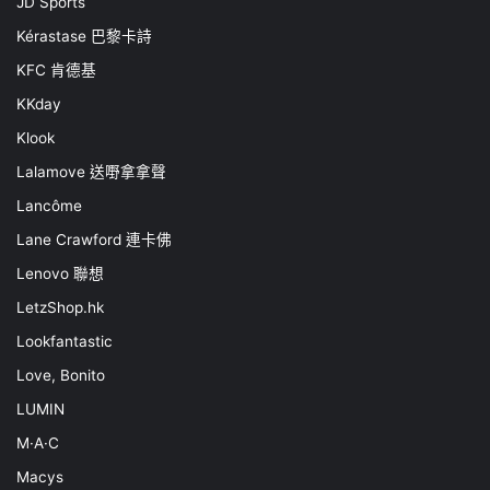
JD Sports
Kérastase 巴黎卡詩
KFC 肯德基
KKday
Klook
Lalamove 送嘢拿拿聲
Lancôme
Lane Crawford 連卡佛
Lenovo 聯想
LetzShop.hk
Lookfantastic
Love, Bonito
LUMIN
M·A·C
Macys