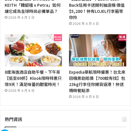
KEITH「韓韶禧 x Petra」如何
Back信用卡送開利抽濕機 價值
讓它成為全球時尚必備單品？
$5,280！仲有LOJEL行李箱等
你拎
2026 年 4 月 2 日
2026 年 4 月 4 日
8度海逸酒店自助午餐、下午茶
Expedia華航限時優惠！台北來
【低至69折】Klook限時特惠只
回機票勁抵價【700蚊有找】包
限9天！滿足味蕾的甜蜜時光！
23kg行李任你掃貨返港！仲送
精緻餐點添
2026 年 4 月 6 日
2026 年 4 月 8 日
熱門資訊