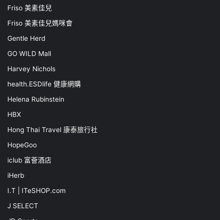
Friso 美素佳兒
Friso 美素佳兒媽咪會
Gentle Herd
GO WILD Mall
Harvey Nichols
health.ESDlife 健康網購
Helena Rubinstein
HBX
Hong Thai Travel 康泰旅行社
HopeGoo
iclub 富薈酒店
iHerb
I.T | ITeSHOP.com
J SELECT