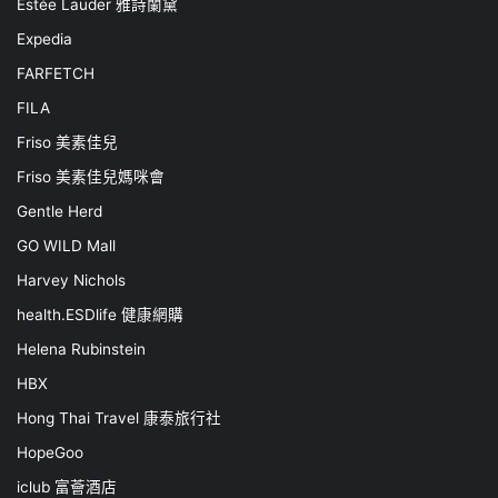
Estée Lauder 雅詩蘭黛
Expedia
FARFETCH
FILA
Friso 美素佳兒
Friso 美素佳兒媽咪會
Gentle Herd
GO WILD Mall
Harvey Nichols
health.ESDlife 健康網購
Helena Rubinstein
HBX
Hong Thai Travel 康泰旅行社
HopeGoo
iclub 富薈酒店