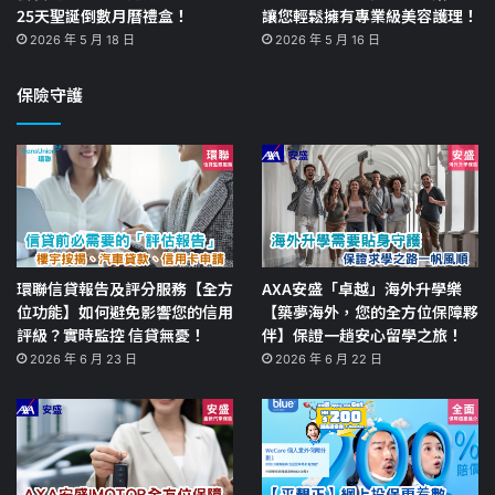
25天聖誕倒數月曆禮盒！
讓您輕鬆擁有專業級美容護理！
2026 年 5 月 18 日
2026 年 5 月 16 日
保險守護
環聯信貸報告及評分服務【全方
AXA安盛「卓越」海外升學樂
位功能】如何避免影響您的信用
【築夢海外，您的全方位保障夥
評級？實時監控 信貸無憂！
伴】保證一趟安心留學之旅！
2026 年 6 月 23 日
2026 年 6 月 22 日