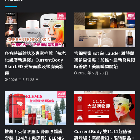
各方時尚雜誌及專家推薦「抗老
官網獨家 Estée Lauder 雅詩蘭
化護膚新選擇」CurrentBody
黛多重優惠！加推～最新會員限
Skin LED 光療面膜及頸胸美容
時著數！美麗瞬間開始
儀
2026 年 5 月 26 日
2026 年 5 月 28 日
推薦！英倫限量版 骨膠原護膚
CurrentBody 雙11.11超值優
套裝【24折＋免運費】ELEMIS
惠登場！滿額折扣、限時贈品，