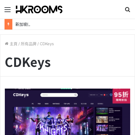
目
錄
新加坡航空【2026年全球航線大優惠】樟宜機場世界級設施帶您環遊世界！
主頁
/
所有品牌
/
CDKeys
CDKeys