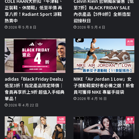
COLE HAAN大折扣「牛津鞋、
Calvin Klein 官網獨家優惠【低
正裝鞋、休閒鞋」低至半價 再
至7折】BLACK FRIDAY SALE
享八折！Radiant Sport 涼鞋
內衣產品【5件8折】全新造型
熱賣中
迎接秋日
2026 年 5 月 8 日
2026 年 5 月 4 日
adidas「Black Friday Deals」
NIKE「Air Jordan 1 Low」女
低至3折！指定產品限定降價｜
子運動鞋愛好者必備之選！新會
會員再享折上9折 超值入手經典
員可獲得 NIKE 專屬手提袋
單品！
2026 年 4 月 16 日
2026 年 4 月 22 日