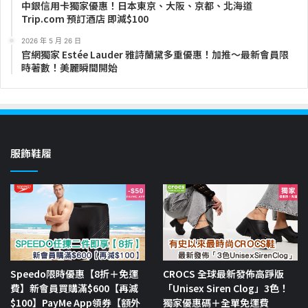
中銀信用卡獨家優惠！日本東京、大阪、京都、北海道
Trip.com 預訂酒店 即減$100
2026 年 5 月 26 日
官網獨家 Estée Lauder 雅詩蘭黛多重優惠！加推～最新會員限
時著數！美麗瞬間開始
服飾鞋履
Speedo限時優惠【8折＋免運
CROCS 全球最新發佈高踭版
費】新會員買購滿$600【再減
「Unisex Siren Clog」3色！
$100】PayMe App領券【額外
獨家優惠碼＋全單免運費