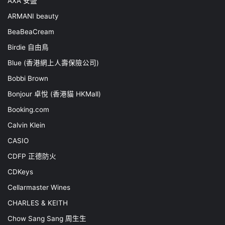
AXA 安盛
ARMANI beauty
BeaBeaCream
Birdie 自由鳥
Blue (香港網上人壽保險公司)
Bobbi Brown
Bonjour 卓悅 (香港貓 HKMall)
Booking.com
Calvin Klein
CASIO
CDFP 正德防火
CDKeys
Cellarmaster Wines
CHARLES & KEITH
Chow Sang Sang 周生生