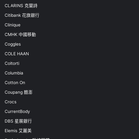
CLARINS 克蘭詩
Citibank 花旗銀行
Clinique
CMHK 中國移動
Coggles
COLE HAAN
Coltorti
Columbia
Cotton On
Coupang 酷澎
Crocs
CurrentBody
DBS 星展銀行
Elemis 艾麗美