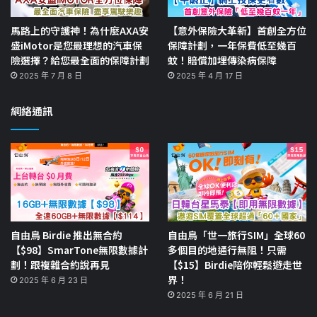
馬路上的守護神！為什麼AXA安
【意外保險大革新】首創全方位
盛iMotor是您最理想的汽車保
保障計劃，一年保費低至幾百
險選擇？給您最全面的保障計劃
蚊！賠償加埋傳染病保障
2025 年 7 月 8 日
2025 年 4 月 17 日
網絡通訊
自由鳥 Birdie 推出無合約
自由鳥「世一旅行SIM」全球60
【$98】SmarTone無限數據計
多個目的地通行無阻！只需
劃！跟複雜合約說再見
【$15】Birdie陪你輕鬆遊走世
界！
2025 年 6 月 23 日
2025 年 6 月 21 日