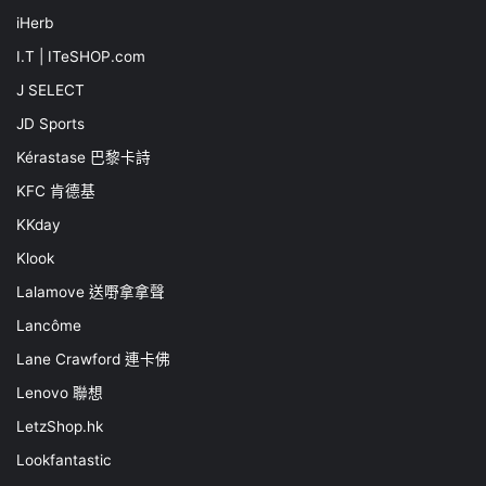
iHerb
I.T | ITeSHOP.com
J SELECT
JD Sports
Kérastase 巴黎卡詩
KFC 肯德基
KKday
Klook
Lalamove 送嘢拿拿聲
Lancôme
Lane Crawford 連卡佛
Lenovo 聯想
LetzShop.hk
Lookfantastic