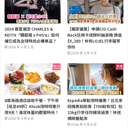
2024 春夏潮流 CHARLES &
【獨家優惠】申請Citi Cash
KEITH「韓韶禧 x Petra」如何
Back信用卡送開利抽濕機 價值
讓它成為全球時尚必備單品？
$5,280！仲有LOJEL行李箱等
你拎
2026 年 4 月 2 日
2026 年 4 月 4 日
8度海逸酒店自助午餐、下午茶
Expedia華航限時優惠！台北來
【低至69折】Klook限時特惠只
回機票勁抵價【700蚊有找】包
限9天！滿足味蕾的甜蜜時光！
23kg行李任你掃貨返港！仲送
精緻餐點添
2026 年 4 月 6 日
2026 年 4 月 8 日