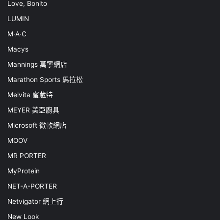
Love, Bonito
LUMIN
M·A·C
Macys
Mannings 萬寧網店
Marathon Sports 馬拉松
Melvita 蜜葳特
MEYER 美亞廚具
Microsoft 微軟網店
MOOV
MR PORTER
MyProtein
NET-A-PORTER
Netvigator 網上行
New Look