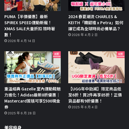
PUMA【半價優惠】最新
2024 春夏潮流 CHARLES &
SPIREX SPEED運動新寵！
KEITH「韓韶禧 x Petra」如何
XMAS SALE大量折扣 限時著
讓它成為全球時尚必備單品？
數！
2026 年 4 月 2 日
2026 年 4 月 14 日
重溫經典 Gazelle 室內運動鞋魅
【UGG年中勁減】限定商品低
力進化！Adidas最新8折優惠｜
至6折！買2件再享85折！正價
Mastercard簽賬可享$500現金
貨品都有9折優惠！
券
2025 年 6 月 4 日
2025 年 6 月 28 日
美容瘦身