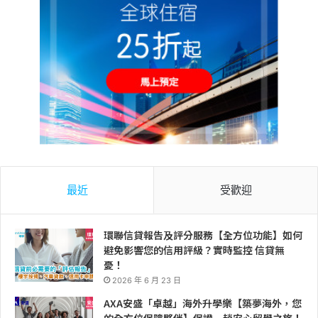
最近
受歡迎
環聯信貸報告及評分服務【全方位功能】如何
避免影響您的信用評級？實時監控 信貸無
憂！
2026 年 6 月 23 日
AXA安盛「卓越」海外升學樂【築夢海外，您
的全方位保障夥伴】保證一趟安心留學之旅！