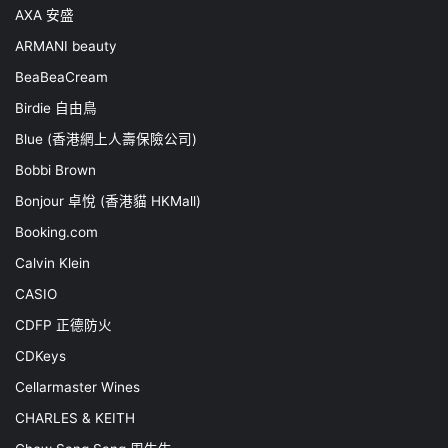
AXA 安盛
ARMANI beauty
BeaBeaCream
Birdie 自由鳥
Blue (香港網上人壽保險公司)
Bobbi Brown
Bonjour 卓悅 (香港貓 HKMall)
Booking.com
Calvin Klein
CASIO
CDFP 正德防火
CDKeys
Cellarmaster Wines
CHARLES & KEITH