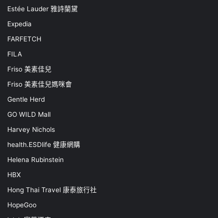
Estée Lauder 雅詩蘭黛
Expedia
FARFETCH
FILA
Friso 美素佳兒
Friso 美素佳兒媽咪會
Gentle Herd
GO WILD Mall
Harvey Nichols
health.ESDlife 健康網購
Helena Rubinstein
HBX
Hong Thai Travel 康泰旅行社
HopeGoo