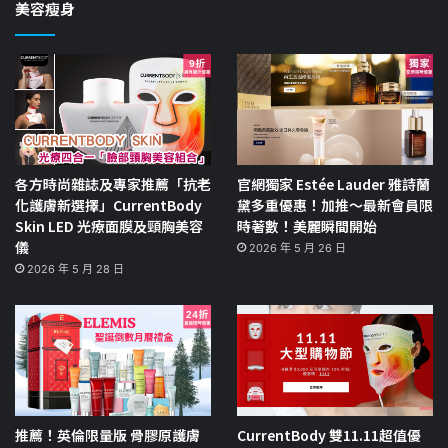
美容瘦身
各方時尚雜誌及專家推薦「抗老
官網獨家 Estée Lauder 雅詩蘭
化護膚新選擇」CurrentBody
黛多重優惠！加推～最新會員限
Skin LED 光療面膜及頸胸美容
時著數！美麗瞬間開始
儀
2026 年 5 月 26 日
2026 年 5 月 28 日
推薦！英倫限量版 骨膠原護膚
CurrentBody 雙11.11超值優