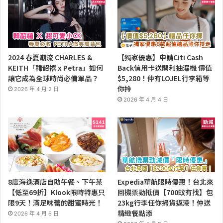
2024 春夏潮流 CHARLES &
【獨家優惠】申請Citi Cash
KEITH「韓韶禧 x Petra」如何
Back信用卡送開利抽濕機 價值
讓它成為全球時尚必備單品？
$5,280！仲有LOJEL行李箱等
你拎
2026 年 4 月 2 日
2026 年 4 月 4 日
8度海逸酒店自助午餐、下午茶
Expedia華航限時優惠！台北來
【低至69折】Klook限時特惠只
回機票勁抵價【700蚊有找】包
限9天！滿足味蕾的甜蜜時光！
23kg行李任你掃貨返港！仲送
精緻餐點添
2026 年 4 月 6 日