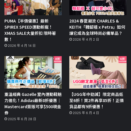
PUMA【半價優惠】最新
2024 春夏潮流 CHARLES &
SPIREX SPEED運動新寵！
KEITH「韓韶禧 x Petra」如何
XMAS SALE大量折扣 限時著
讓它成為全球時尚必備單品？
數！
2026 年 4 月 2 日
2026 年 4 月 14 日
重溫經典 Gazelle 室內運動鞋魅
【UGG年中勁減】限定商品低
力進化！Adidas最新8折優惠｜
至6折！買2件再享85折！正價
Mastercard簽賬可享$500現金
貨品都有9折優惠！
券
2025 年 6 月 4 日
2025 年 6 月 28 日