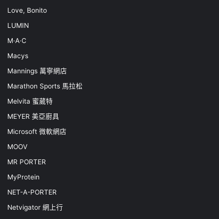
Love, Bonito
LUMIN
M·A·C
Macys
Mannings 萬寧網店
Marathon Sports 馬拉松
Melvita 蜜葳特
MEYER 美亞廚具
Microsoft 微軟網店
MOOV
MR PORTER
MyProtein
NET-A-PORTER
Netvigator 網上行