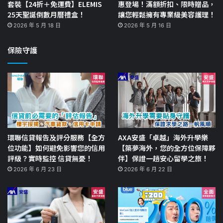
套裝【24折＋免運費】ELEMIS
惠登場！滿額折扣、限時贈品，
25天聖誕倒數月曆禮盒！
讓您輕鬆擁有專業級美容護理！
2026 年 5 月 18 日
2026 年 5 月 16 日
保險守護
環聯信貸報告及評分服務【全方
AXA安盛「卓越」海外升學樂
位功能】如何避免影響您的信用
【築夢海外，您的全方位保障夥
評級？實時監控 信貸無憂！
伴】保證一趟安心留學之旅！
2026 年 6 月 23 日
2026 年 6 月 22 日