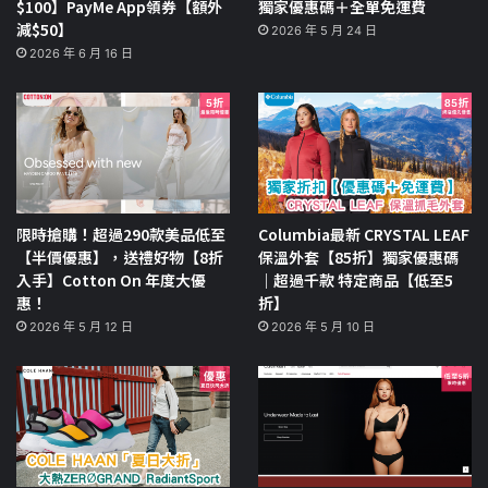
$100】PayMe App領券【額外
獨家優惠碼＋全單免運費
減$50】
2026 年 5 月 24 日
2026 年 6 月 16 日
限時搶購！超過290款美品低至
Columbia最新 CRYSTAL LEAF
【半價優惠】，送禮好物【8折
保溫外套【85折】獨家優惠碼
入手】Cotton On 年度大優
｜超過千款 特定商品【低至5
惠！
折】
2026 年 5 月 12 日
2026 年 5 月 10 日