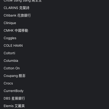
Chow Sang Sang 周生生
CLARINS 克蘭詩
Citibank 花旗銀行
Clinique
CMHK 中國移動
Coggles
COLE HAAN
Coltorti
Columbia
Cotton On
Coupang 酷澎
Crocs
CurrentBody
DBS 星展銀行
Elemis 艾麗美