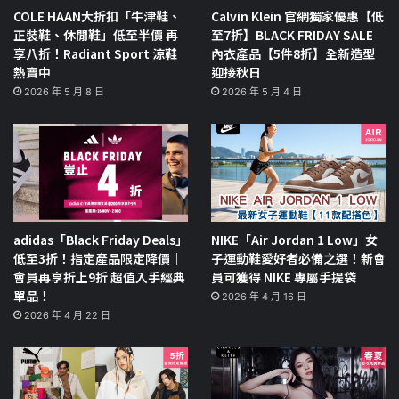
COLE HAAN大折扣「牛津鞋、
Calvin Klein 官網獨家優惠【低
正裝鞋、休閒鞋」低至半價 再
至7折】BLACK FRIDAY SALE
享八折！Radiant Sport 涼鞋
內衣產品【5件8折】全新造型
熱賣中
迎接秋日
2026 年 5 月 8 日
2026 年 5 月 4 日
adidas「Black Friday Deals」
NIKE「Air Jordan 1 Low」女
低至3折！指定產品限定降價｜
子運動鞋愛好者必備之選！新會
會員再享折上9折 超值入手經典
員可獲得 NIKE 專屬手提袋
單品！
2026 年 4 月 16 日
2026 年 4 月 22 日