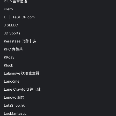
iclub 富薈酒店
iHerb
I.T | ITeSHOP.com
J SELECT
JD Sports
Kérastase 巴黎卡詩
KFC 肯德基
KKday
Klook
Lalamove 送嘢拿拿聲
Lancôme
Lane Crawford 連卡佛
Lenovo 聯想
LetzShop.hk
Lookfantastic