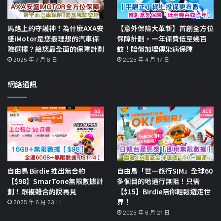
馬路上的守護神！為什麼AXA安
【意外保險大革新】首創全方位
盛iMotor是您最理想的汽車保
保障計劃，一年保費低至幾百
險選擇？給您最全面的保障計劃
蚊！賠償加埋傳染病保障
2025 年 7 月 8 日
2025 年 4 月 17 日
網絡通訊
自由鳥 Birdie 推出無合約
自由鳥「世一旅行SIM」全球60
【$98】SmarTone無限數據計
多個目的地通行無阻！只需
劃！跟複雜合約說再見
【$15】Birdie陪你輕鬆遊走世
界！
2025 年 6 月 23 日
2025 年 6 月 21 日