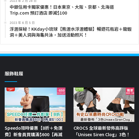
2023 年 2 月 28 日
中銀信用卡獨家優惠！日本東京、大阪、京都、北海道
Trip.com 預訂酒店 即減$100
2023 年 6 月 5 日
浮潛探秘！KKday小琉球【熊潛水浮潛體驗】暢遊花瓶岩＋龍蝦
洞＋美人洞與海龜共泳，加送活動照片！
服飾鞋履
Speedo限時優惠【8折＋免運
CROCS 全球最新發佈高踭版
費】新會員買購滿$600【再減
「Unisex Siren Clog」3色！