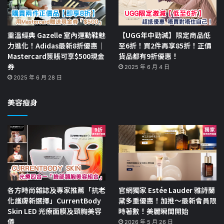
重溫經典 Gazelle 室內運動鞋魅
【UGG年中勁減】限定商品低
力進化！Adidas最新8折優惠｜
至6折！買2件再享85折！正價
Mastercard簽賬可享$500現金
貨品都有9折優惠！
券
2025 年 6 月 4 日
2025 年 6 月 28 日
美容瘦身
各方時尚雜誌及專家推薦「抗老
官網獨家 Estée Lauder 雅詩蘭
化護膚新選擇」CurrentBody
黛多重優惠！加推～最新會員限
Skin LED 光療面膜及頸胸美容
時著數！美麗瞬間開始
儀
2026 年 5 月 26 日