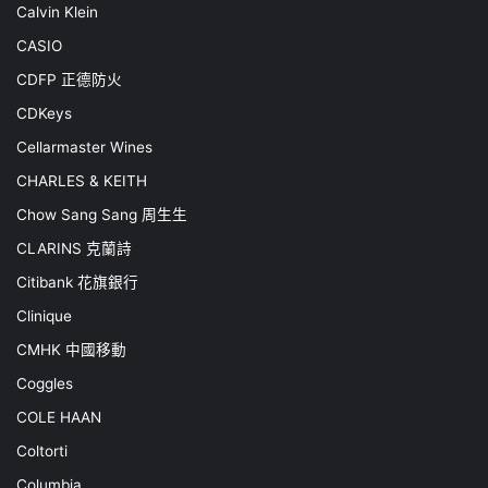
Calvin Klein
CASIO
CDFP 正德防火
CDKeys
Cellarmaster Wines
CHARLES & KEITH
Chow Sang Sang 周生生
CLARINS 克蘭詩
Citibank 花旗銀行
Clinique
CMHK 中國移動
Coggles
COLE HAAN
Coltorti
Columbia