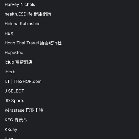
Harvey Nichols
health.ESDlife 健康網購
Helena Rubinstein
HBX
Hong Thai Travel 康泰旅行社
HopeGoo
iclub 富薈酒店
iHerb
I.T | ITeSHOP.com
J SELECT
JD Sports
Kérastase 巴黎卡詩
KFC 肯德基
KKday