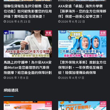
環聯信貸報告及評分服務【全方
AXA安盛「卓越」海外升學樂
位功能】如何避免影響您的信用
【築夢海外，您的全方位保障夥
評級？實時監控 信貸無憂！
伴】保證一趟安心留學之旅！
2026 年 6 月 23 日
2026 年 6 月 22 日
馬路上的守護神！為什麼AXA安
【意外保險大革新】首創全方位
盛iMotor是您最理想的汽車保
保障計劃，一年保費低至幾百
險選擇？給您最全面的保障計劃
蚊！賠償加埋傳染病保障
2025 年 7 月 8 日
2025 年 4 月 17 日
網絡通訊