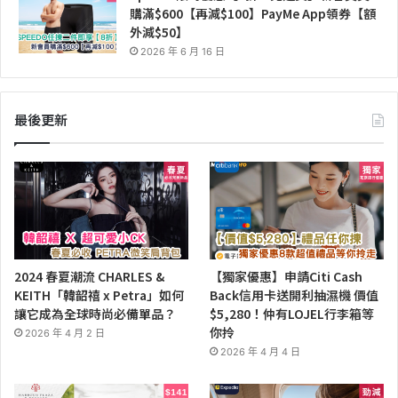
購滿$600【再減$100】PayMe App領券【額
外減$50】
2026 年 6 月 16 日
最後更新
2024 春夏潮流 CHARLES &
【獨家優惠】申請Citi Cash
KEITH「韓韶禧 x Petra」如何
Back信用卡送開利抽濕機 價值
讓它成為全球時尚必備單品？
$5,280！仲有LOJEL行李箱等
你拎
2026 年 4 月 2 日
2026 年 4 月 4 日