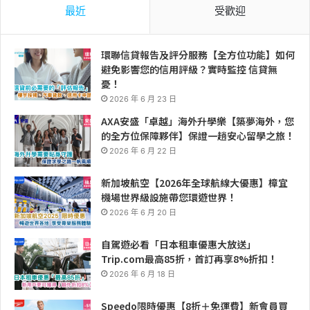
最近
受歡迎
環聯信貸報告及評分服務【全方位功能】如何
避免影響您的信用評級？實時監控 信貸無
憂！
2026 年 6 月 23 日
AXA安盛「卓越」海外升學樂【築夢海外，您
的全方位保障夥伴】保證一趟安心留學之旅！
2026 年 6 月 22 日
新加坡航空【2026年全球航線大優惠】樟宜
機場世界級設施帶您環遊世界！
2026 年 6 月 20 日
自駕遊必看「日本租車優惠大放送」
Trip.com最高85折，首訂再享8%折扣！
2026 年 6 月 18 日
Speedo限時優惠【8折＋免運費】新會員買