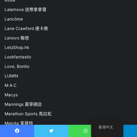
Klook
Lalamove 送嘢拿拿聲
Lancôme
Lane Crawford 連卡佛
Lenovo 聯想
LetzShop.hk
Lookfantastic
Love, Bonito
LUMIN
M·A·C
Macys
Mannings 萬寧網店
Marathon Sports 馬拉松
Melvita 蜜葳特
香港中文
MEYER 美亞廚具
Facebook
推特
WhatsApp
電報