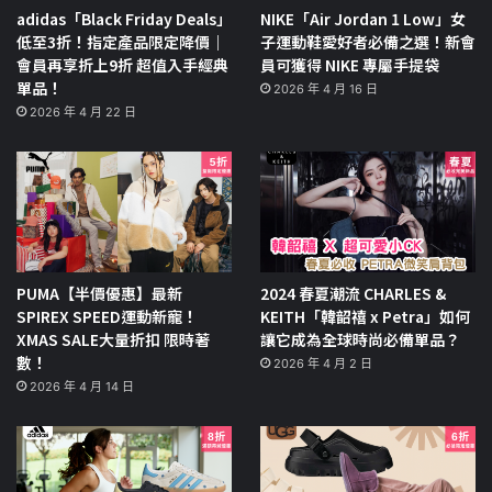
adidas「Black Friday Deals」
NIKE「Air Jordan 1 Low」女
低至3折！指定產品限定降價｜
子運動鞋愛好者必備之選！新會
會員再享折上9折 超值入手經典
員可獲得 NIKE 專屬手提袋
單品！
2026 年 4 月 16 日
2026 年 4 月 22 日
PUMA【半價優惠】最新
2024 春夏潮流 CHARLES &
SPIREX SPEED運動新寵！
KEITH「韓韶禧 x Petra」如何
XMAS SALE大量折扣 限時著
讓它成為全球時尚必備單品？
數！
2026 年 4 月 2 日
2026 年 4 月 14 日