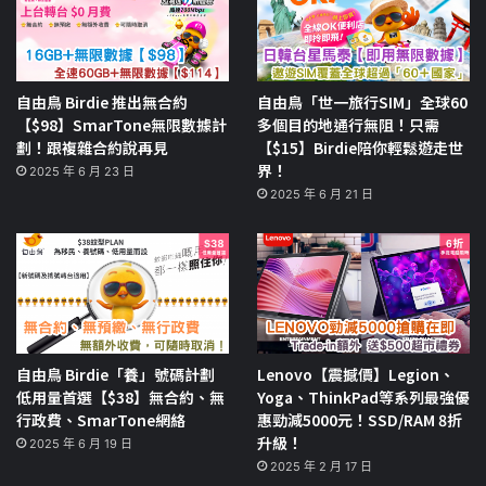
自由鳥 Birdie 推出無合約
自由鳥「世一旅行SIM」全球60
【$98】SmarTone無限數據計
多個目的地通行無阻！只需
劃！跟複雜合約說再見
【$15】Birdie陪你輕鬆遊走世
界！
2025 年 6 月 23 日
2025 年 6 月 21 日
自由鳥 Birdie「養」號碼計劃
Lenovo【震撼價】Legion、
低用量首選【$38】無合約、無
Yoga、ThinkPad等系列最強優
行政費、SmarTone網絡
惠勁減5000元！SSD/RAM 8折
升級！
2025 年 6 月 19 日
2025 年 2 月 17 日