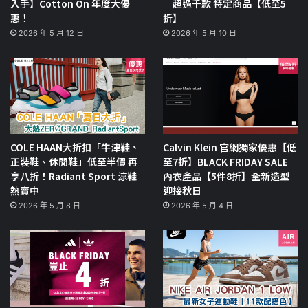
入手】Cotton On 年度大優
｜超過千款 特定商品【低至5
惠！
折】
2026 年 5 月 12 日
2026 年 5 月 10 日
COLE HAAN大折扣「牛津鞋、
Calvin Klein 官網獨家優惠【低
正裝鞋、休閒鞋」低至半價 再
至7折】BLACK FRIDAY SALE
享八折！Radiant Sport 涼鞋
內衣產品【5件8折】全新造型
熱賣中
迎接秋日
2026 年 5 月 8 日
2026 年 5 月 4 日