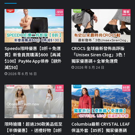
Speedo限時優惠【8折＋免運
CROCS 全球最新發佈高踭版
費】新會員買購滿$600【再減
「Unisex Siren Clog」3色！
$100】PayMe App領券【額外
獨家優惠碼＋全單免運費
減$50】
2026 年 5 月 24 日
2026 年 6 月 16 日
限時搶購！超過290款美品低至
Columbia最新 CRYSTAL LEAF
【半價優惠】，送禮好物【8折
保溫外套【85折】獨家優惠碼