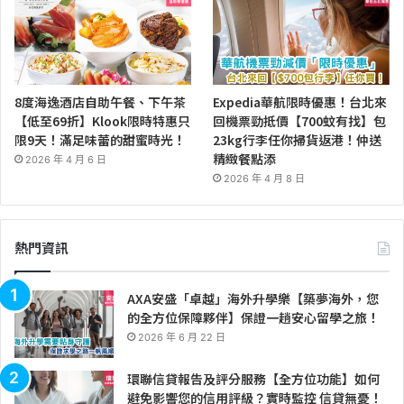
8度海逸酒店自助午餐、下午茶
Expedia華航限時優惠！台北來
【低至69折】Klook限時特惠只
回機票勁抵價【700蚊有找】包
限9天！滿足味蕾的甜蜜時光！
23kg行李任你掃貨返港！仲送
精緻餐點添
2026 年 4 月 6 日
2026 年 4 月 8 日
熱門資訊
AXA安盛「卓越」海外升學樂【築夢海外，您
的全方位保障夥伴】保證一趟安心留學之旅！
2026 年 6 月 22 日
環聯信貸報告及評分服務【全方位功能】如何
避免影響您的信用評級？實時監控 信貸無憂！