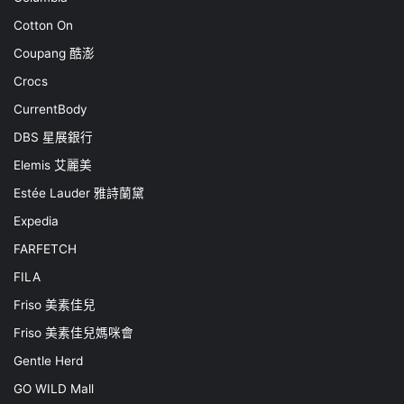
Cotton On
Coupang 酷澎
Crocs
CurrentBody
DBS 星展銀行
Elemis 艾麗美
Estée Lauder 雅詩蘭黛
Expedia
FARFETCH
FILA
Friso 美素佳兒
Friso 美素佳兒媽咪會
Gentle Herd
GO WILD Mall