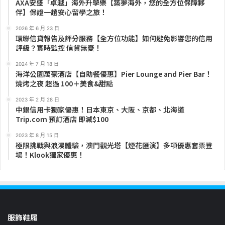
AXA安盛「卓越」海外升學樂【築夢海外，您的全方位保障夥
伴】保證一趟安心留學之旅！
2026 年 6 月 23 日
環聯信貸報告及評分服務【全方位功能】如何避免影響您的信用
評級？實時監控 信貸無憂！
2024 年 7 月 18 日
海洋公園萬豪酒店【自助餐優惠】Pier Lounge and Pier Bar！
燒烤之夜 超過 100＋美食&甜點
2023 年 2 月 28 日
中銀信用卡獨家優惠！日本東京、大阪、京都、北海道
Trip.com 預訂酒店 即減$100
2023 年 8 月 15 日
極限挑戰與浪漫體驗，澳門觀光塔【煙花匯演】多項優惠套票登
場！Klook獨家優惠！
服飾鞋履