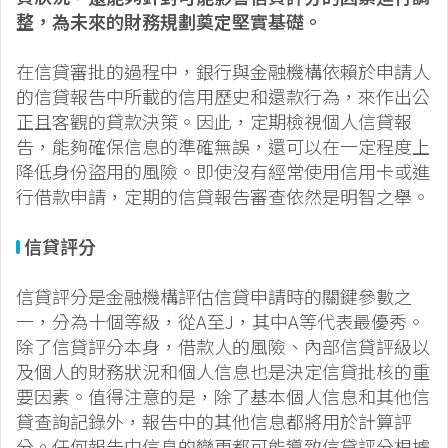
整，為未來的財務規劃奠定堅實基礎。
在信貸審批的過程中，銀行與金融機構依賴於申請人
的信貸報告中所載的信用歷史和還款行為，來作出公
正且客觀的貸款決策。因此，定期檢視個人信貸報
告，能夠確保信息的準確無誤，還可以在一定程度上
降低身份盜用的風險。即使沒有經常使用信用卡或進
行借款申請，定期的信貸報告審查依然是明智之舉。
信貸評分
信貸評分是金融機構評估信貸申請時的關鍵參數之
一，分為十個等級，從A至J，其中A等代表最優秀。
除了信貸評分本身，借款人的風險、內部信貸評級以
及個人的財務狀況和個人信息也是決定信貸批核的重
要因素。值得注意的是，除了基本個人信息和其他信
貸查詢記錄外，報告中的其他信息都將用於計算評
分。任何報告中信息的變更都可能導致信貸評分根據